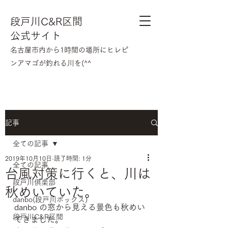
段戸川C&R区間
公式サイト
​名古屋市内から1時間の場所にヒレピ
ンアマゴが釣れる川を(^^
記事
全ての記事
2019年10月10日
読了時間: 1分
全ての記事
台風対策に行くと、川は
段戸川倶楽部
秋めいていた。
danbo(段戸川ボックス)
danbo の窓から見える景色も秋めい
段戸川C&R区間
てきました。