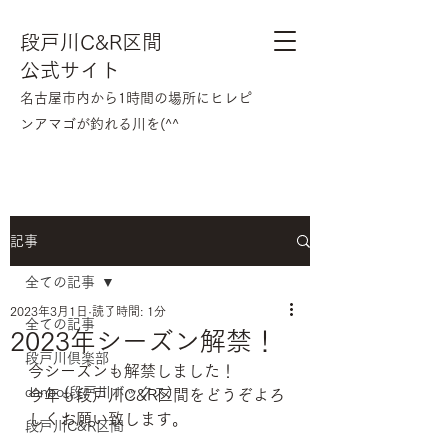
段戸川C&R区間
公式サイト
​名古屋市内から1時間の場所にヒレピ
ンアマゴが釣れる川を(^^
記事
全ての記事
2023年3月1日
読了時間: 1分
全ての記事
2023年シーズン解禁！
段戸川倶楽部
今シーズンも解禁しました！
danbo(段戸川ボックス)
今年も段戸川C&R区間をどうぞよろ
しくお願い致します。
段戸川C&R区間