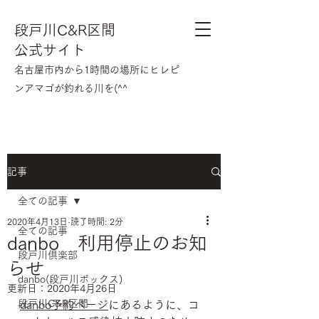
段戸川C&R区間
公式サイト
​名古屋市内から1時間の場所にヒレピ
ンアマゴが釣れる川を(^^
記事
全ての記事
2020年4月13日
読了時間: 2分
全ての記事
danbo 利用停止のお知
段戸川倶楽部
らせ
danbo(段戸川ボックス)
更新日：
2020年4月26日
段戸川C&R区間
danbo予約ページ
にあるように、コ