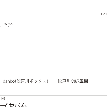
C&
を(^^
danbo(段戸川ボックス)
段戸川C&R区間
 1分