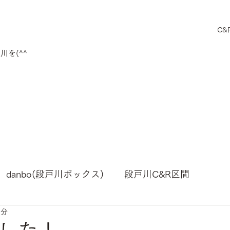
C&
を(^^
danbo(段戸川ボックス)
段戸川C&R区間
1分