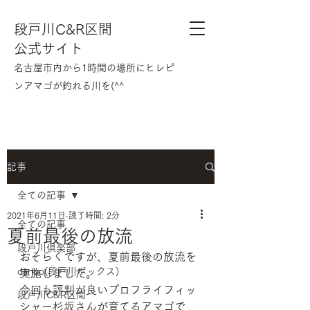
段戸川C&R区間
公式サイト
​名古屋市内から1時間の場所にヒレピ
ンアマゴが釣れる川を(^^
記事
全ての記事
2021年6月11日
読了時間: 2分
全ての記事
夏前最後の放流
段戸川倶楽部
おそらくですが、夏前最後の放流を
danbo(段戸川ボックス)
実施しました。
今回も評判が良いプロフライフィッ
段戸川C&R区間
シャー
杉坂さん
が育てるアマゴで