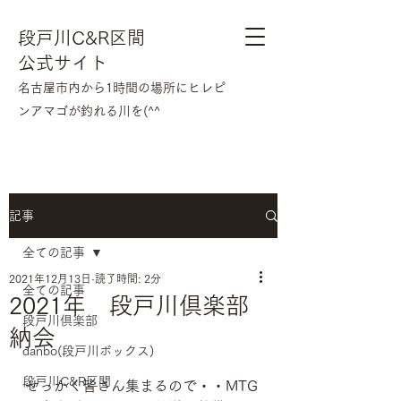
段戸川C&R区間
公式サイト
​名古屋市内から1時間の場所にヒレピ
ンアマゴが釣れる川を(^^
記事
全ての記事
2021年12月13日
読了時間: 2分
全ての記事
2021年 段戸川倶楽部
段戸川倶楽部
納会
danbo(段戸川ボックス)
段戸川C&R区間
せっかく皆さん集まるので・・MTG