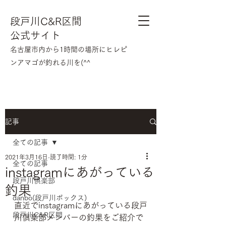
段戸川C&R区間
公式サイト
​名古屋市内から1時間の場所にヒレピ
ンアマゴが釣れる川を(^^
記事
全ての記事
2021年3月16日
読了時間: 1分
全ての記事
instagramにあがっている
段戸川倶楽部
釣果
danbo(段戸川ボックス)
直近でinstagramにあがっている段戸
段戸川C&R区間
川俱楽部メンバーの釣果をご紹介で