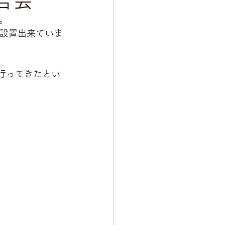
告会
。
で設置出来ていま
に行ってきたとい