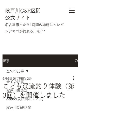
段戸川C&R区間
公式サイト
​名古屋市内から1時間の場所にヒレピ
ンアマゴが釣れる川を(^^
記事
全ての記事
6月6日
読了時間: 2分
全ての記事
こども渓流釣り体験（第
段戸川倶楽部
3回）を開催しました
danbo(段戸川ボックス)
段戸川C&R区間