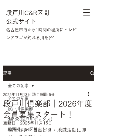
段戸川C&R区間
公式サイト
​名古屋市内から1時間の場所にヒレピ
ンアマゴが釣れる川を(^^
記事
全ての記事
2025年11月13日
読了時間: 5分
全ての記事
段戸川倶楽部｜2026年度
段戸川倶楽部
会員募集スタート！
danbo(段戸川ボックス)
更新日：
2025年11月15日
段戸川C&R区間
渓流好き・自然好き・地域活動に興