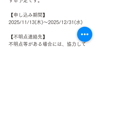
する予定です。
【申し込み期間】
2025/11/13(木)～2025/12/31(水)
【不明点連絡先】
不明点等がある場合には、協力して
運営する（株）RiverLaboの
[
support@riverlabo.jp
] までご連絡く
ださい。
C&R区間運営は漁協組合員だけでは
難しく、釣り人の皆様のご協力が必
要です。
是非、全国に誇れるC&R区間を作る
ためにご協力をよろしくお願い致し
ます！
FAQ