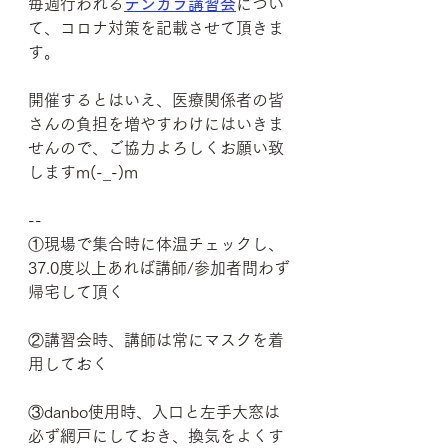
毎週行われる
テンカラ講習会
につい
て、コロナ対策を記載させて頂きま
す。
開催するとはいえ、医療関係者の皆
さんの負担を増やすわけにはいきま
せんので、ご協力よろしくお願い致
しますm(-_-)m
--
①現場で集合時に体温チェックし、
37.0度以上あれば講師/参加者問わず
帰宅して頂く
②講習会時、講師は常にマスクを着
用しておく
③danbo使用時、入口と左手大窓は
必ず網戸にしておき、換気をよくす