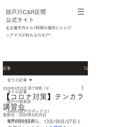
段戸川C&R区間
公式サイト
​名古屋市内から1時間の場所にヒレピ
ンアマゴが釣れる川を(^^
記事
全ての記事
2020年5月23日
読了時間: 1分
全ての記事
【コロナ対策】テンカラ
段戸川倶楽部
講習会
danbo(段戸川ボックス)
更新日：
2020年5月25日
段戸川C&R区間
6月6日(土)から、13日/20日/27日と